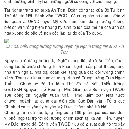
đình thương binh, liệt sĩ, những người có công với cách mạng.
Tại Nghĩa trang liệt sĩ xã An Tiến, Đoàn công tác của Bộ Tư lệnh
Thủ đô Hà Nội, Bệnh viện TWQĐ 108 cùng các cơ quan, đơn vị
liên quan và UBND huyện Mỹ Đức thành kính dâng hương tỏ lòng
biết ơn và tưởng niệm những hy sinh to lớn của thế hệ cha anh đã
ngã xuống để bảo vệ nền độc lập, tự do của Tổ quốc.
Các đại biểu dâng hương tưởng niệm tại Nghĩa trang liệt sĩ xã An
Tiến
Ngay sau lễ dâng hương tại Nghĩa trang liệt sĩ xã An Tiến, đoàn
công tác tổ chức chương trình khám bệnh, cấp phát thuốc, tặng
nhà tình nghĩa, nhà đại đoàn kết, tặng quà các đối tượng chính
sách. Tham dự khai mạc chương trình có Trung tướng Trần Ngọc
Tuấn - Chính ủy Bộ Tư lệnh Thủ đô Hà Nội; Thiếu tướng
GS.TSKH Nguyễn Thế Hoàng - Phó Giám đốc Bệnh viện TWQĐ
108; đồng chí Nguyễn Xuân Khải - Phó Kiểm toán Nhà nước
chuyên ngành Ia; cùng đại diện của Cục Dân vận, Tổng cục
Chính trị và Huyện ủy huyện Mỹ Đức, Thành phố Hà Nội.
Chương trình đã trao tặng tổng cộng 169 phần quà của các đơn
vị phối hợp tài trợ tới đối tượng chính sách tại xã An Tiến, huyện
Mỹ Đức, trong đó, Bệnh viện TWQĐ 108 có 2 suất quà hỗ trợ xây