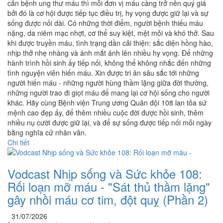
căn bệnh ung thư máu thì mỗi đơn vị máu càng trở nên quý giá
bởi đó là cơ hội được tiếp tục điều trị, hy vọng được giữ lại và sự
sống được nối dài. Có những thời điểm, người bệnh thiếu máu
nặng, da niêm mạc nhợt, cơ thể suy kiệt, mệt mỏi và khó thở. Sau
khi được truyền máu, tình trạng dần cải thiện: sắc diện hồng hào,
nhịp thở nhẹ nhàng và ánh mắt ánh lên nhiều hy vọng. Để những
hành trình hồi sinh ấy tiếp nối, không thể không nhắc đến những
tình nguyện viên hiến máu. Xin được tri ân sâu sắc tới những
người hiến máu - những người hùng thầm lặng giữa đời thường,
những người trao đi giọt máu để mang lại cơ hội sống cho người
khác. Hãy cùng Bệnh viện Trung ương Quân đội 108 lan tỏa sứ
mệnh cao đẹp ấy, để thêm nhiều cuộc đời được hồi sinh, thêm
nhiều nụ cười được giữ lại, và để sự sống được tiếp nối mỗi ngày
bằng nghĩa cử nhân văn.
Chi tiết
Vodcast Nhịp sống và Sức khỏe 108:
Rối loạn mỡ máu - "Sát thủ thầm lặng"
gây nhồi máu cơ tim, đột quỵ (Phần 2)
31/07/2026