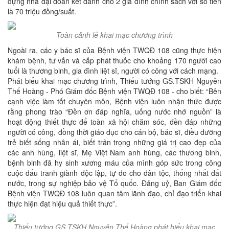
dựng nhà đại đoàn kết dành cho 2 gia đình chính sách với số tiền
là 70 triệu đồng/suất.
Toàn cảnh lễ khai mạc chương trình
Ngoài ra, các y bác sĩ của Bệnh viện TWQĐ 108 cũng thực hiện
khám bệnh, tư vấn và cấp phát thuốc cho khoảng 170 người cao
tuổi là thương binh, gia đình liệt sĩ, người có công với cách mạng.
Phát biểu khai mạc chương trình, Thiếu tướng GS.TSKH Nguyễn
Thế Hoàng - Phó Giám đốc Bệnh viện TWQĐ 108 - cho biết: “Bên
cạnh việc làm tốt chuyên môn, Bệnh viện luôn nhận thức được
rằng phong trào “Đền ơn đáp nghĩa, uống nước nhớ nguồn” là
hoạt động thiết thực để toàn xã hội chăm sóc, đền đáp những
người có công, đồng thời giáo dục cho cán bộ, bác sĩ, điều dưỡng
trẻ biết sống nhân ái, biết trân trọng những giá trị cao đẹp của
các anh hùng, liệt sĩ, Mẹ Việt Nam anh hùng, các thương binh,
bệnh binh đã hy sinh xương máu của mình góp sức trong công
cuộc đấu tranh giành độc lập, tự do cho dân tộc, thống nhất đất
nước, trong sự nghiệp bảo vệ Tổ quốc. Đảng uỷ, Ban Giám đốc
Bệnh viện TWQĐ 108 luôn quan tâm lãnh đạo, chỉ đạo triển khai
thực hiện đạt hiệu quả thiết thực”.
Thiếu tướng GS.TSKH Nguyễn Thế Hoàng phát biểu khai mạc