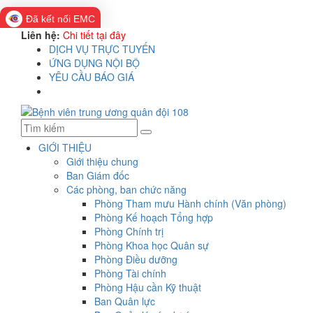
Đã kết nối EMC
Liên hệ:
Chi tiết tại đây
DỊCH VỤ TRỰC TUYẾN
ỨNG DỤNG NỘI BỘ
YÊU CẦU BÁO GIÁ
GIỚI THIỆU
Giới thiệu chung
Ban Giám đốc
Các phòng, ban chức năng
Phòng Tham mưu Hành chính (Văn phòng)
Phòng Kế hoạch Tổng hợp
Phòng Chính trị
Phòng Khoa học Quân sự
Phòng Điều dưỡng
Phòng Tài chính
Phòng Hậu cần Kỹ thuật
Ban Quân lực