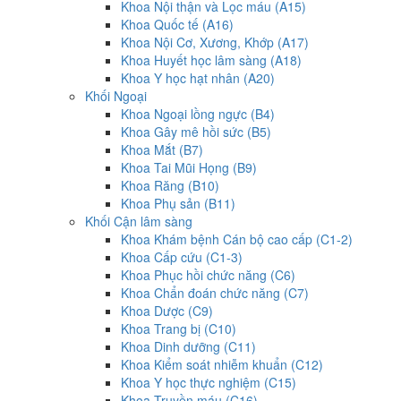
Khoa Nội thận và Lọc máu (A15)
Khoa Quốc tế (A16)
Khoa Nội Cơ, Xương, Khớp (A17)
Khoa Huyết học lâm sàng (A18)
Khoa Y học hạt nhân (A20)
Khối Ngoại
Khoa Ngoại lồng ngực (B4)
Khoa Gây mê hồi sức (B5)
Khoa Mắt (B7)
Khoa Tai Mũi Họng (B9)
Khoa Răng (B10)
Khoa Phụ sản (B11)
Khối Cận lâm sàng
Khoa Khám bệnh Cán bộ cao cấp (C1-2)
Khoa Cấp cứu (C1-3)
Khoa Phục hồi chức năng (C6)
Khoa Chẩn đoán chức năng (C7)
Khoa Dược (C9)
Khoa Trang bị (C10)
Khoa Dinh dưỡng (C11)
Khoa Kiểm soát nhiễm khuẩn (C12)
Khoa Y học thực nghiệm (C15)
Khoa Truyền máu (C16)