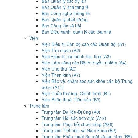
Ban Quản lý các dự án
Ban Quản lý nhà tang lễ
Ban Công nghệ thông tin
Ban Quản lý chất lượng
Ban Công tác xã hội
Ban Điều hành, quản lý các tòa nhà
Viện
Viện Điều trị Cán bộ cao cấp Quân đội (A1)
Viện Tim mạch (A2)
Viện Điều trị các bệnh tiêu hóa (A3)
Viện Lâm sàng các Bệnh truyền nhiễm (A4)
Viện Ung thư (A6)
Viện Thần kinh (A7)
Viện Bảo vệ, chăm sóc sức khỏe cán bộ Trung
ương (A11)
Viện Chấn thương- Chỉnh hình (B1)
Viện Phẫu thuật Tiêu hóa (B3)
Trung tâm
Trung tâm Da liễu-Dị ứng (A8)
Trung tâm Hồi sức tích cực (A12)
Trung tâm Phục hồi chức năng (A26)
Trung tâm Tiết niệu và Nam khoa (B2)
Trung tâm Phẫu thuật Sọ mặt và tạo hình (B8)