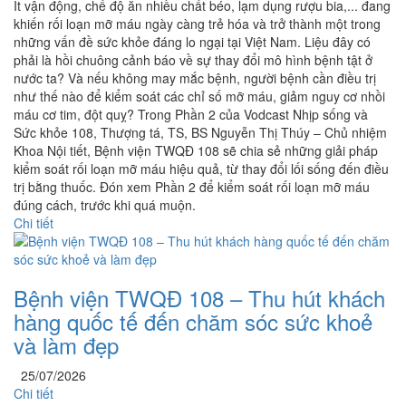
Ít vận động, chế độ ăn nhiều chất béo, lạm dụng rượu bia,... đang
khiến rối loạn mỡ máu ngày càng trẻ hóa và trở thành một trong
những vấn đề sức khỏe đáng lo ngại tại Việt Nam. Liệu đây có
phải là hồi chuông cảnh báo về sự thay đổi mô hình bệnh tật ở
nước ta? Và nếu không may mắc bệnh, người bệnh cần điều trị
như thế nào để kiểm soát các chỉ số mỡ máu, giảm nguy cơ nhồi
máu cơ tim, đột quỵ? Trong Phần 2 của Vodcast Nhịp sống và
Sức khỏe 108, Thượng tá, TS, BS Nguyễn Thị Thúy – Chủ nhiệm
Khoa Nội tiết, Bệnh viện TWQĐ 108 sẽ chia sẻ những giải pháp
kiểm soát rối loạn mỡ máu hiệu quả, từ thay đổi lối sống đến điều
trị bằng thuốc. Đón xem Phần 2 để kiểm soát rối loạn mỡ máu
đúng cách, trước khi quá muộn.
Chi tiết
Bệnh viện TWQĐ 108 – Thu hút khách
hàng quốc tế đến chăm sóc sức khoẻ
và làm đẹp
25/07/2026
Chi tiết