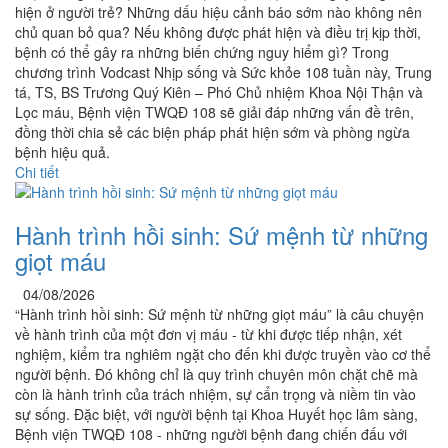
hiện ở người trẻ? Những dấu hiệu cảnh báo sớm nào không nên
chủ quan bỏ qua? Nếu không được phát hiện và điều trị kịp thời,
bệnh có thể gây ra những biến chứng nguy hiểm gì? Trong
chương trình Vodcast Nhịp sống và Sức khỏe 108 tuần này, Trung
tá, TS, BS Trương Quý Kiên – Phó Chủ nhiệm Khoa Nội Thận và
Lọc máu, Bệnh viện TWQĐ 108 sẽ giải đáp những vấn đề trên,
đồng thời chia sẻ các biện pháp phát hiện sớm và phòng ngừa
bệnh hiệu quả.
Chi tiết
Hành trình hồi sinh: Sứ mệnh từ những
giọt máu
04/08/2026
“Hành trình hồi sinh: Sứ mệnh từ những giọt máu” là câu chuyện
về hành trình của một đơn vị máu - từ khi được tiếp nhận, xét
nghiệm, kiểm tra nghiêm ngặt cho đến khi được truyền vào cơ thể
người bệnh. Đó không chỉ là quy trình chuyên môn chặt chẽ mà
còn là hành trình của trách nhiệm, sự cẩn trọng và niềm tin vào
sự sống. Đặc biệt, với người bệnh tại Khoa Huyết học lâm sàng,
Bệnh viện TWQĐ 108 - những người bệnh đang chiến đấu với