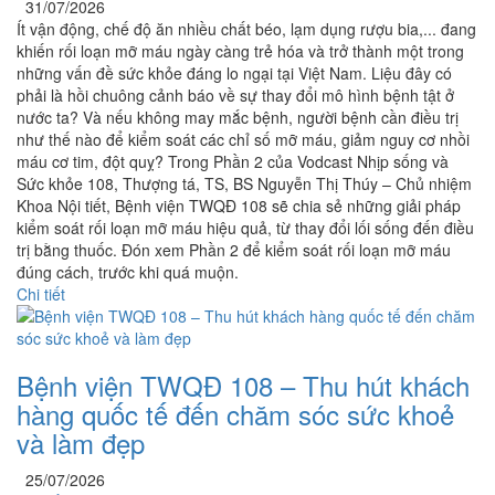
31/07/2026
Ít vận động, chế độ ăn nhiều chất béo, lạm dụng rượu bia,... đang
khiến rối loạn mỡ máu ngày càng trẻ hóa và trở thành một trong
những vấn đề sức khỏe đáng lo ngại tại Việt Nam. Liệu đây có
phải là hồi chuông cảnh báo về sự thay đổi mô hình bệnh tật ở
nước ta? Và nếu không may mắc bệnh, người bệnh cần điều trị
như thế nào để kiểm soát các chỉ số mỡ máu, giảm nguy cơ nhồi
máu cơ tim, đột quỵ? Trong Phần 2 của Vodcast Nhịp sống và
Sức khỏe 108, Thượng tá, TS, BS Nguyễn Thị Thúy – Chủ nhiệm
Khoa Nội tiết, Bệnh viện TWQĐ 108 sẽ chia sẻ những giải pháp
kiểm soát rối loạn mỡ máu hiệu quả, từ thay đổi lối sống đến điều
trị bằng thuốc. Đón xem Phần 2 để kiểm soát rối loạn mỡ máu
đúng cách, trước khi quá muộn.
Chi tiết
Bệnh viện TWQĐ 108 – Thu hút khách
hàng quốc tế đến chăm sóc sức khoẻ
và làm đẹp
25/07/2026