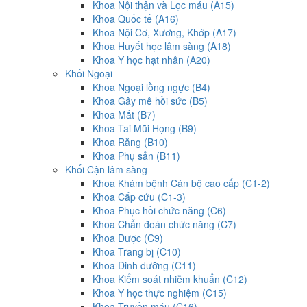
Khoa Nội thận và Lọc máu (A15)
Khoa Quốc tế (A16)
Khoa Nội Cơ, Xương, Khớp (A17)
Khoa Huyết học lâm sàng (A18)
Khoa Y học hạt nhân (A20)
Khối Ngoại
Khoa Ngoại lồng ngực (B4)
Khoa Gây mê hồi sức (B5)
Khoa Mắt (B7)
Khoa Tai Mũi Họng (B9)
Khoa Răng (B10)
Khoa Phụ sản (B11)
Khối Cận lâm sàng
Khoa Khám bệnh Cán bộ cao cấp (C1-2)
Khoa Cấp cứu (C1-3)
Khoa Phục hồi chức năng (C6)
Khoa Chẩn đoán chức năng (C7)
Khoa Dược (C9)
Khoa Trang bị (C10)
Khoa Dinh dưỡng (C11)
Khoa Kiểm soát nhiễm khuẩn (C12)
Khoa Y học thực nghiệm (C15)
Khoa Truyền máu (C16)