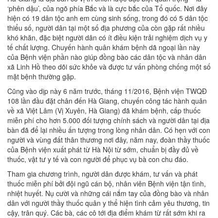
‘phên dậu’, của ngõ phía Bắc và là cực bắc của Tổ quốc. Nơi đây
hiện có 19 dân tộc anh em cùng sinh sống, trong đó có 5 dân tộc
thiểu số, người dân tại một số địa phương của còn gặp rất nhiều
khó khăn, đặc biệt người dân có ít điều kiện trải nghiệm dịch vụ y
tế chất lượng. Chuyến hành quân khám bệnh dã ngoại lần này
của Bệnh viện phần nào giúp đồng bào các dân tộc và nhân dân
xã Linh Hồ theo dõi sức khỏe và được tư vấn phòng chống một số
mặt bệnh thường gặp.
Cũng vào dịp này 6 năm trước, tháng 11/2016, Bệnh viện TWQĐ
108 lần đầu đặt chân đến Hà Giang, chuyến công tác hành quân
về xã Việt Lâm (Vị Xuyên, Hà Giang) đã khám bệnh, cấp thuốc
miễn phí cho hơn 5.000 đối tượng chính sách và người dân tại địa
bàn đã để lại nhiều ấn tượng trong lòng nhân dân. Có hẹn với con
người và vùng đất thân thương nơi đây, năm nay, đoàn thầy thuốc
của Bệnh viện xuất phát từ Hà Nội từ sớm, chuẩn bị đầy đủ về
thuốc, vật tư y tế và con người để phục vụ bà con chu đáo.
Tham gia chương trình, người dân được khám, tư vấn và phát
thuốc miễn phí bởi đội ngũ cán bộ, nhân viên Bệnh viện tận tình,
nhiệt huyết. Nụ cười và những cái nắm tay của đồng bào và nhân
dân với người thầy thuốc quân y thể hiện tình cảm yêu thương, tin
cậy, trân quý. Các bà, các cô tới địa điểm khám từ rất sớm khi ra