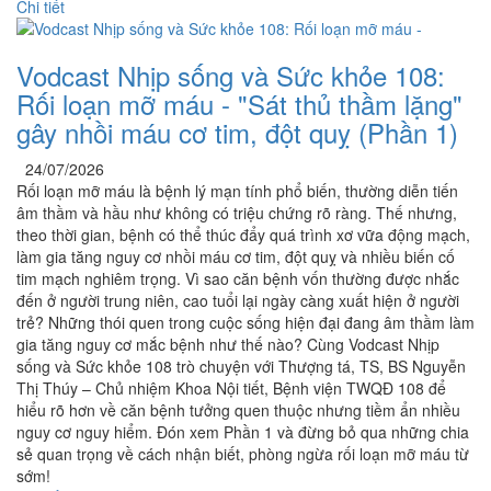
Chi tiết
Vodcast Nhịp sống và Sức khỏe 108:
Rối loạn mỡ máu - "Sát thủ thầm lặng"
gây nhồi máu cơ tim, đột quỵ (Phần 1)
24/07/2026
Rối loạn mỡ máu là bệnh lý mạn tính phổ biến, thường diễn tiến
âm thầm và hầu như không có triệu chứng rõ ràng. Thế nhưng,
theo thời gian, bệnh có thể thúc đẩy quá trình xơ vữa động mạch,
làm gia tăng nguy cơ nhồi máu cơ tim, đột quỵ và nhiều biến cố
tim mạch nghiêm trọng. Vì sao căn bệnh vốn thường được nhắc
đến ở người trung niên, cao tuổi lại ngày càng xuất hiện ở người
trẻ? Những thói quen trong cuộc sống hiện đại đang âm thầm làm
gia tăng nguy cơ mắc bệnh như thế nào? Cùng Vodcast Nhịp
sống và Sức khỏe 108 trò chuyện với Thượng tá, TS, BS Nguyễn
Thị Thúy – Chủ nhiệm Khoa Nội tiết, Bệnh viện TWQĐ 108 để
hiểu rõ hơn về căn bệnh tưởng quen thuộc nhưng tiềm ẩn nhiều
nguy cơ nguy hiểm. Đón xem Phần 1 và đừng bỏ qua những chia
sẻ quan trọng về cách nhận biết, phòng ngừa rối loạn mỡ máu từ
sớm!