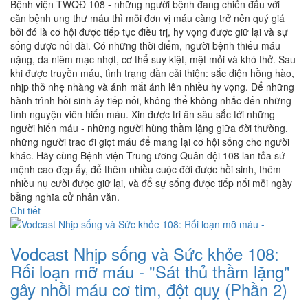
Bệnh viện TWQĐ 108 - những người bệnh đang chiến đấu với
căn bệnh ung thư máu thì mỗi đơn vị máu càng trở nên quý giá
bởi đó là cơ hội được tiếp tục điều trị, hy vọng được giữ lại và sự
sống được nối dài. Có những thời điểm, người bệnh thiếu máu
nặng, da niêm mạc nhợt, cơ thể suy kiệt, mệt mỏi và khó thở. Sau
khi được truyền máu, tình trạng dần cải thiện: sắc diện hồng hào,
nhịp thở nhẹ nhàng và ánh mắt ánh lên nhiều hy vọng. Để những
hành trình hồi sinh ấy tiếp nối, không thể không nhắc đến những
tình nguyện viên hiến máu. Xin được tri ân sâu sắc tới những
người hiến máu - những người hùng thầm lặng giữa đời thường,
những người trao đi giọt máu để mang lại cơ hội sống cho người
khác. Hãy cùng Bệnh viện Trung ương Quân đội 108 lan tỏa sứ
mệnh cao đẹp ấy, để thêm nhiều cuộc đời được hồi sinh, thêm
nhiều nụ cười được giữ lại, và để sự sống được tiếp nối mỗi ngày
bằng nghĩa cử nhân văn.
Chi tiết
Vodcast Nhịp sống và Sức khỏe 108:
Rối loạn mỡ máu - "Sát thủ thầm lặng"
gây nhồi máu cơ tim, đột quỵ (Phần 2)