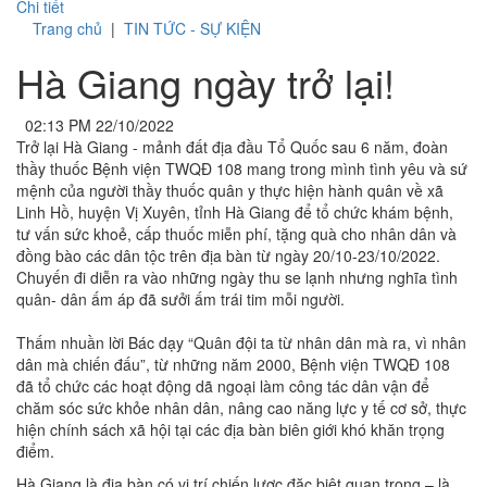
Chi tiết
Trang chủ
|
TIN TỨC - SỰ KIỆN
Hà Giang ngày trở lại!
02:13 PM 22/10/2022
Trở lại Hà Giang - mảnh đất địa đầu Tổ Quốc sau 6 năm, đoàn
thầy thuốc Bệnh viện TWQĐ 108 mang trong mình tình yêu và sứ
mệnh của người thầy thuốc quân y thực hiện hành quân về xã
Linh Hồ, huyện Vị Xuyên, tỉnh Hà Giang để tổ chức khám bệnh,
tư vấn sức khoẻ, cấp thuốc miễn phí, tặng quà cho nhân dân và
đồng bào các dân tộc trên địa bàn từ ngày 20/10-23/10/2022.
Chuyến đi diễn ra vào những ngày thu se lạnh nhưng nghĩa tình
quân- dân ấm áp đã sưởi ấm trái tim mỗi người.
Thấm nhuần lời Bác dạy “Quân đội ta từ nhân dân mà ra, vì nhân
dân mà chiến đấu”, từ những năm 2000, Bệnh viện TWQĐ 108
đã tổ chức các hoạt động dã ngoại làm công tác dân vận để
chăm sóc sức khỏe nhân dân, nâng cao năng lực y tế cơ sở, thực
hiện chính sách xã hội tại các địa bàn biên giới khó khăn trọng
điểm.
Hà Giang là địa bàn có vị trí chiến lược đặc biệt quan trọng – là