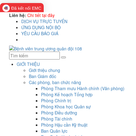
Đã kết nối EMC
Liên hệ:
Chi tiết tại đây
DỊCH VỤ TRỰC TUYẾN
ỨNG DỤNG NỘI BỘ
YÊU CẦU BÁO GIÁ
GIỚI THIỆU
Giới thiệu chung
Ban Giám đốc
Các phòng, ban chức năng
Phòng Tham mưu Hành chính (Văn phòng)
Phòng Kế hoạch Tổng hợp
Phòng Chính trị
Phòng Khoa học Quân sự
Phòng Điều dưỡng
Phòng Tài chính
Phòng Hậu cần Kỹ thuật
Ban Quân lực