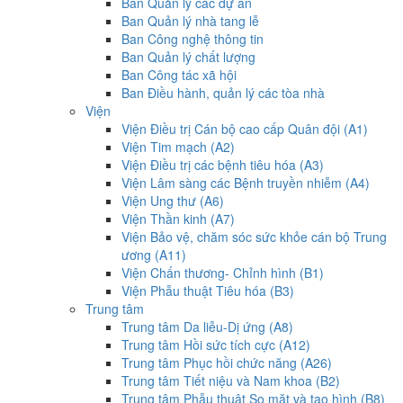
Ban Quản lý các dự án
Ban Quản lý nhà tang lễ
Ban Công nghệ thông tin
Ban Quản lý chất lượng
Ban Công tác xã hội
Ban Điều hành, quản lý các tòa nhà
Viện
Viện Điều trị Cán bộ cao cấp Quân đội (A1)
Viện Tim mạch (A2)
Viện Điều trị các bệnh tiêu hóa (A3)
Viện Lâm sàng các Bệnh truyền nhiễm (A4)
Viện Ung thư (A6)
Viện Thần kinh (A7)
Viện Bảo vệ, chăm sóc sức khỏe cán bộ Trung
ương (A11)
Viện Chấn thương- Chỉnh hình (B1)
Viện Phẫu thuật Tiêu hóa (B3)
Trung tâm
Trung tâm Da liễu-Dị ứng (A8)
Trung tâm Hồi sức tích cực (A12)
Trung tâm Phục hồi chức năng (A26)
Trung tâm Tiết niệu và Nam khoa (B2)
Trung tâm Phẫu thuật Sọ mặt và tạo hình (B8)