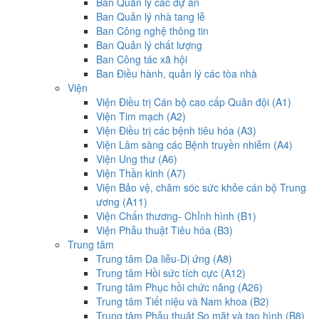
Ban Quản lý các dự án
Ban Quản lý nhà tang lễ
Ban Công nghệ thông tin
Ban Quản lý chất lượng
Ban Công tác xã hội
Ban Điều hành, quản lý các tòa nhà
Viện
Viện Điều trị Cán bộ cao cấp Quân đội (A1)
Viện Tim mạch (A2)
Viện Điều trị các bệnh tiêu hóa (A3)
Viện Lâm sàng các Bệnh truyền nhiễm (A4)
Viện Ung thư (A6)
Viện Thần kinh (A7)
Viện Bảo vệ, chăm sóc sức khỏe cán bộ Trung
ương (A11)
Viện Chấn thương- Chỉnh hình (B1)
Viện Phẫu thuật Tiêu hóa (B3)
Trung tâm
Trung tâm Da liễu-Dị ứng (A8)
Trung tâm Hồi sức tích cực (A12)
Trung tâm Phục hồi chức năng (A26)
Trung tâm Tiết niệu và Nam khoa (B2)
Trung tâm Phẫu thuật Sọ mặt và tạo hình (B8)