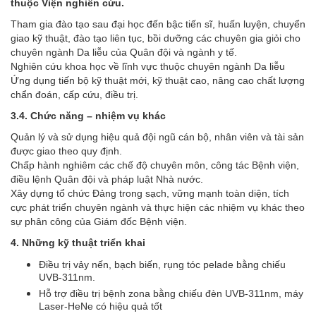
thuộc Viện nghiên cứu.
Tham gia đào tạo sau đại học đến bậc tiến sĩ, huấn luyện, chuyển
giao kỹ thuật, đào tạo liên tục, bồi dưỡng các chuyên gia giỏi cho
chuyên ngành Da liễu của Quân đội và ngành y tế.
Nghiên cứu khoa học về lĩnh vực thuộc chuyên ngành Da liễu
Ứng dụng tiến bộ kỹ thuật mới, kỹ thuật cao, nâng cao chất lượng
chẩn đoán, cấp cứu, điều trị.
3.4. Chức năng – nhiệm vụ khác
Quản lý và sử dụng hiệu quả đội ngũ cán bộ, nhân viên và tài sản
được giao theo quy định.
Chấp hành nghiêm các chế độ chuyên môn, công tác Bệnh viện,
điều lệnh Quân đội và pháp luật Nhà nước.
Xây dựng tổ chức Đảng trong sạch, vững mạnh toàn diện, tích
cực phát triển chuyên ngành và thực hiện các nhiệm vụ khác theo
sự phân công của Giám đốc Bệnh viện.
4. Những kỹ thuật triển khai
Điều trị vảy nến, bạch biến, rụng tóc pelade bằng chiếu
UVB-311nm.
Hỗ trợ điều trị bệnh zona bằng chiếu đèn UVB-311nm, máy
Laser-HeNe có hiệu quả tốt