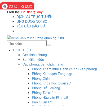
Đã kết nối EMC
Liên hệ:
Chi tiết tại đây
DỊCH VỤ TRỰC TUYẾN
ỨNG DỤNG NỘI BỘ
YÊU CẦU BÁO GIÁ
GIỚI THIỆU
Giới thiệu chung
Ban Giám đốc
Các phòng, ban chức năng
Phòng Tham mưu Hành chính (Văn phòng)
Phòng Kế hoạch Tổng hợp
Phòng Chính trị
Phòng Khoa học Quân sự
Phòng Điều dưỡng
Phòng Tài chính
Phòng Hậu cần Kỹ thuật
Ban Quân lực