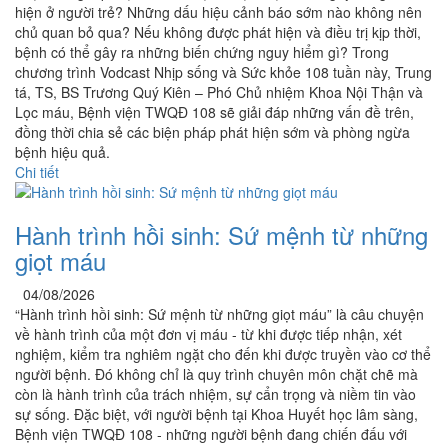
hiện ở người trẻ? Những dấu hiệu cảnh báo sớm nào không nên
chủ quan bỏ qua? Nếu không được phát hiện và điều trị kịp thời,
bệnh có thể gây ra những biến chứng nguy hiểm gì? Trong
chương trình Vodcast Nhịp sống và Sức khỏe 108 tuần này, Trung
tá, TS, BS Trương Quý Kiên – Phó Chủ nhiệm Khoa Nội Thận và
Lọc máu, Bệnh viện TWQĐ 108 sẽ giải đáp những vấn đề trên,
đồng thời chia sẻ các biện pháp phát hiện sớm và phòng ngừa
bệnh hiệu quả.
Chi tiết
Hành trình hồi sinh: Sứ mệnh từ những
giọt máu
04/08/2026
“Hành trình hồi sinh: Sứ mệnh từ những giọt máu” là câu chuyện
về hành trình của một đơn vị máu - từ khi được tiếp nhận, xét
nghiệm, kiểm tra nghiêm ngặt cho đến khi được truyền vào cơ thể
người bệnh. Đó không chỉ là quy trình chuyên môn chặt chẽ mà
còn là hành trình của trách nhiệm, sự cẩn trọng và niềm tin vào
sự sống. Đặc biệt, với người bệnh tại Khoa Huyết học lâm sàng,
Bệnh viện TWQĐ 108 - những người bệnh đang chiến đấu với