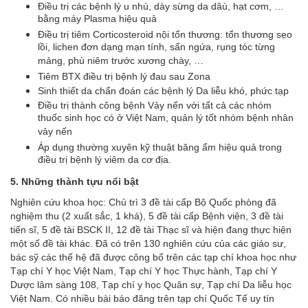
Điều trị các bệnh lý u nhú, dày sừng da dâù, hạt cơm, …
bằng máy Plasma hiệu quả
Điều trị tiêm Corticosteroid nội tổn thương: tổn thương sẹo
lồi, lichen đơn dạng mạn tính, sẩn ngứa, rụng tóc từng
mảng, phù niêm trước xương chày, …
Tiêm BTX điều trị bệnh lý đau sau Zona
Sinh thiết da chẩn đoán các bệnh lý Da liễu khó, phức tạp
Điều trị thành công bệnh Vảy nến với tất cả các nhóm
thuốc sinh học có ở Việt Nam, quản lý tốt nhóm bệnh nhân
vảy nến
Áp dụng thường xuyên kỹ thuật băng ẩm hiệu quả trong
điều trị bệnh lý viêm da cơ địa.
5. Những thành tựu nổi bật
Nghiên cứu khoa học: Chủ trì 3 đề tài cấp Bộ Quốc phòng đã
nghiệm thu (2 xuất sắc, 1 khá), 5 đề tài cấp Bệnh viện, 3 đề tài
tiến sĩ, 5 đề tài BSCK II, 12 đề tài Thạc sĩ và hiện đang thực hiện
một số đề tài khác. Đã có trên 130 nghiên cứu của các giáo sư,
bác sỹ các thế hệ đã được công bố trên các tạp chí khoa học như
Tạp chí Y học Việt Nam, Tạp chí Y học Thực hành, Tạp chí Y
Dược lâm sàng 108, Tạp chí y học Quân sự, Tạp chí Da liễu học
Việt Nam. Có nhiều bài báo đăng trên tạp chí Quốc Tế uy tín