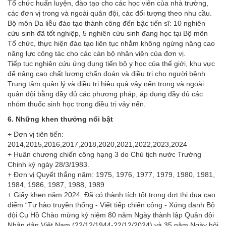
Tổ chức huấn luyện, đào tạo cho các học viên của nhà trường,
các đơn vị trong và ngoài quân đội, các đối tượng theo nhu cầu.
Bộ môn Da liễu đào tạo thành công đến bậc tiến sĩ: 10 nghiên
cứu sinh đã tốt nghiệp, 5 nghiên cứu sinh đang học tại Bộ môn
Tổ chức, thực hiện đào tạo liên tục nhằm không ngừng nâng cao
năng lực công tác cho các cán bộ nhân viên của đơn vị.
Tiếp tục nghiên cứu ứng dụng tiến bộ y học của thế giới, khu vực
để nâng cao chất lượng chẩn đoán và điều trị cho người bệnh
Trung tâm quản lý và điều trị hiệu quả vảy nến trong và ngoài
quân đội bằng đầy đủ các phương pháp, áp dụng đầy đủ các
nhóm thuốc sinh học trong điều trị vảy nến.
6. Những khen thưởng nổi bật
+ Đơn vị tiên tiến:
2014,2015,2016,2017,2018,2020,2021,2022,2023,2024
+ Huân chương chiến công hạng 3 do Chủ tịch nước Trường
Chinh ký ngày 28/3/1983.
+ Đơn vị Quyết thắng năm: 1975, 1976, 1977, 1979, 1980, 1981,
1984, 1986, 1987, 1988, 1989
+ Giấy khen năm 2024: Đã có thành tích tốt trong đợt thi đua cao
điểm “Tự hào truyền thống - Viết tiếp chiến công - Xứng danh Bộ
đội Cụ Hồ Chào mừng kỷ niệm 80 năm Ngày thành lập Quân đội
Nhân dân Việt Nam (22/12/1944-22/12/2024) và 35 năm Ngày hội