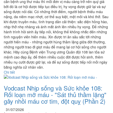
căn bệnh ung thư máu thì mỗi đơn vị máu càng trở nên quý giá
bởi đó là cơ hội được tiếp tục điều trị, hy vọng được giữ lại và sự
sống được nối dài. Có những thời điểm, người bệnh thiếu máu
nặng, da niêm mạc nhợt, cơ thể suy kiệt, mệt mỏi và khó thở. Sau
khi được truyền máu, tình trạng dần cải thiện: sắc diện hồng hào,
nhịp thở nhẹ nhàng và ánh mắt ánh lên nhiều hy vọng. Để những
hành trình hồi sinh ấy tiếp nối, không thể không nhắc đến những
tình nguyện viên hiến máu. Xin được tri ân sâu sắc tới những
người hiến máu - những người hùng thầm lặng giữa đời thường,
những người trao đi giọt máu để mang lại cơ hội sống cho người
khác. Hãy cùng Bệnh viện Trung ương Quân đội 108 lan tỏa sứ
mệnh cao đẹp ấy, để thêm nhiều cuộc đời được hồi sinh, thêm
nhiều nụ cười được giữ lại, và để sự sống được tiếp nối mỗi ngày
bằng nghĩa cử nhân văn.
Chi tiết
Vodcast Nhịp sống và Sức khỏe 108:
Rối loạn mỡ máu - "Sát thủ thầm lặng"
gây nhồi máu cơ tim, đột quỵ (Phần 2)
31/07/2026