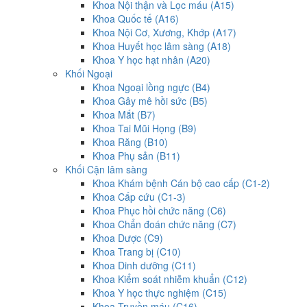
Khoa Nội thận và Lọc máu (A15)
Khoa Quốc tế (A16)
Khoa Nội Cơ, Xương, Khớp (A17)
Khoa Huyết học lâm sàng (A18)
Khoa Y học hạt nhân (A20)
Khối Ngoại
Khoa Ngoại lồng ngực (B4)
Khoa Gây mê hồi sức (B5)
Khoa Mắt (B7)
Khoa Tai Mũi Họng (B9)
Khoa Răng (B10)
Khoa Phụ sản (B11)
Khối Cận lâm sàng
Khoa Khám bệnh Cán bộ cao cấp (C1-2)
Khoa Cấp cứu (C1-3)
Khoa Phục hồi chức năng (C6)
Khoa Chẩn đoán chức năng (C7)
Khoa Dược (C9)
Khoa Trang bị (C10)
Khoa Dinh dưỡng (C11)
Khoa Kiểm soát nhiễm khuẩn (C12)
Khoa Y học thực nghiệm (C15)
Khoa Truyền máu (C16)