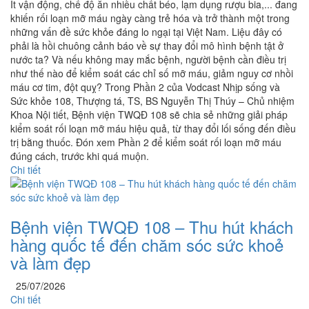
Ít vận động, chế độ ăn nhiều chất béo, lạm dụng rượu bia,... đang
khiến rối loạn mỡ máu ngày càng trẻ hóa và trở thành một trong
những vấn đề sức khỏe đáng lo ngại tại Việt Nam. Liệu đây có
phải là hồi chuông cảnh báo về sự thay đổi mô hình bệnh tật ở
nước ta? Và nếu không may mắc bệnh, người bệnh cần điều trị
như thế nào để kiểm soát các chỉ số mỡ máu, giảm nguy cơ nhồi
máu cơ tim, đột quỵ? Trong Phần 2 của Vodcast Nhịp sống và
Sức khỏe 108, Thượng tá, TS, BS Nguyễn Thị Thúy – Chủ nhiệm
Khoa Nội tiết, Bệnh viện TWQĐ 108 sẽ chia sẻ những giải pháp
kiểm soát rối loạn mỡ máu hiệu quả, từ thay đổi lối sống đến điều
trị bằng thuốc. Đón xem Phần 2 để kiểm soát rối loạn mỡ máu
đúng cách, trước khi quá muộn.
Chi tiết
Bệnh viện TWQĐ 108 – Thu hút khách
hàng quốc tế đến chăm sóc sức khoẻ
và làm đẹp
25/07/2026
Chi tiết