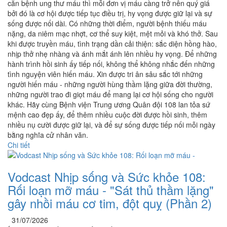
căn bệnh ung thư máu thì mỗi đơn vị máu càng trở nên quý giá
bởi đó là cơ hội được tiếp tục điều trị, hy vọng được giữ lại và sự
sống được nối dài. Có những thời điểm, người bệnh thiếu máu
nặng, da niêm mạc nhợt, cơ thể suy kiệt, mệt mỏi và khó thở. Sau
khi được truyền máu, tình trạng dần cải thiện: sắc diện hồng hào,
nhịp thở nhẹ nhàng và ánh mắt ánh lên nhiều hy vọng. Để những
hành trình hồi sinh ấy tiếp nối, không thể không nhắc đến những
tình nguyện viên hiến máu. Xin được tri ân sâu sắc tới những
người hiến máu - những người hùng thầm lặng giữa đời thường,
những người trao đi giọt máu để mang lại cơ hội sống cho người
khác. Hãy cùng Bệnh viện Trung ương Quân đội 108 lan tỏa sứ
mệnh cao đẹp ấy, để thêm nhiều cuộc đời được hồi sinh, thêm
nhiều nụ cười được giữ lại, và để sự sống được tiếp nối mỗi ngày
bằng nghĩa cử nhân văn.
Chi tiết
Vodcast Nhịp sống và Sức khỏe 108:
Rối loạn mỡ máu - "Sát thủ thầm lặng"
gây nhồi máu cơ tim, đột quỵ (Phần 2)
31/07/2026