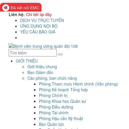
Đã kết nối EMC
Liên hệ:
Chi tiết tại đây
DỊCH VỤ TRỰC TUYẾN
ỨNG DỤNG NỘI BỘ
YÊU CẦU BÁO GIÁ
GIỚI THIỆU
Giới thiệu chung
Ban Giám đốc
Các phòng, ban chức năng
Phòng Tham mưu Hành chính (Văn phòng)
Phòng Kế hoạch Tổng hợp
Phòng Chính trị
Phòng Khoa học Quân sự
Phòng Điều dưỡng
Phòng Tài chính
Phòng Hậu cần Kỹ thuật
Ban Quân lực