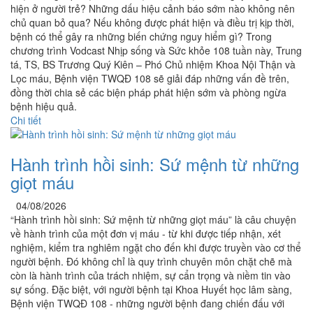
hiện ở người trẻ? Những dấu hiệu cảnh báo sớm nào không nên
chủ quan bỏ qua? Nếu không được phát hiện và điều trị kịp thời,
bệnh có thể gây ra những biến chứng nguy hiểm gì? Trong
chương trình Vodcast Nhịp sống và Sức khỏe 108 tuần này, Trung
tá, TS, BS Trương Quý Kiên – Phó Chủ nhiệm Khoa Nội Thận và
Lọc máu, Bệnh viện TWQĐ 108 sẽ giải đáp những vấn đề trên,
đồng thời chia sẻ các biện pháp phát hiện sớm và phòng ngừa
bệnh hiệu quả.
Chi tiết
Hành trình hồi sinh: Sứ mệnh từ những
giọt máu
04/08/2026
“Hành trình hồi sinh: Sứ mệnh từ những giọt máu” là câu chuyện
về hành trình của một đơn vị máu - từ khi được tiếp nhận, xét
nghiệm, kiểm tra nghiêm ngặt cho đến khi được truyền vào cơ thể
người bệnh. Đó không chỉ là quy trình chuyên môn chặt chẽ mà
còn là hành trình của trách nhiệm, sự cẩn trọng và niềm tin vào
sự sống. Đặc biệt, với người bệnh tại Khoa Huyết học lâm sàng,
Bệnh viện TWQĐ 108 - những người bệnh đang chiến đấu với