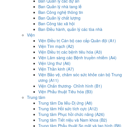
Ban Quản lý các dự án
Ban Quản lý nhà tang lễ
Ban Công nghệ thông tin
Ban Quản lý chất lượng
Ban Công tác xã hội
Ban Điều hành, quản lý các tòa nhà
Viện
Viện Điều trị Cán bộ cao cấp Quân đội (A1)
Viện Tim mạch (A2)
Viện Điều trị các bệnh tiêu hóa (A3)
Viện Lâm sàng các Bệnh truyền nhiễm (A4)
Viện Ung thư (A6)
Viện Thần kinh (A7)
Viện Bảo vệ, chăm sóc sức khỏe cán bộ Trung
ương (A11)
Viện Chấn thương- Chỉnh hình (B1)
Viện Phẫu thuật Tiêu hóa (B3)
Trung tâm
Trung tâm Da liễu-Dị ứng (A8)
Trung tâm Hồi sức tích cực (A12)
Trung tâm Phục hồi chức năng (A26)
Trung tâm Tiết niệu và Nam khoa (B2)
Trung tâm Phẫu thuật Sọ mặt và tạo hình (B8)