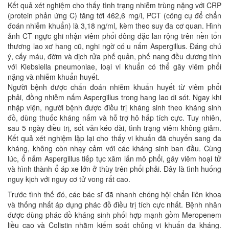
Kết quả xét nghiệm cho thấy tình trạng nhiễm trùng nặng với CRP
(protein phản ứng C) tăng tới 462,6 mg/l, PCT (công cụ để chẩn
đoán nhiễm khuẩn) là 3,18 ng/ml, kèm theo suy đa cơ quan. Hình
ảnh CT ngực ghi nhận viêm phổi đông đặc lan rộng trên nền tổn
thương lao xơ hang cũ, nghi ngờ có u nấm Aspergillus. Đáng chú
ý, cấy máu, đờm và dịch rửa phế quản, phế nang đều dương tính
với Klebsiella pneumoniae, loại vi khuẩn có thể gây viêm phổi
nặng và nhiễm khuẩn huyết.
Người bệnh được chẩn đoán nhiễm khuẩn huyết từ viêm phổi
phải, đồng nhiễm nấm Aspergillus trong hang lao di sót. Ngay khi
nhập viện, người bệnh được điều trị kháng sinh theo kháng sinh
đồ, dùng thuốc kháng nấm và hỗ trợ hô hấp tích cực. Tuy nhiên,
sau 5 ngày điều trị, sốt vẫn kéo dài, tình trạng viêm không giảm.
Kết quả xét nghiệm lặp lại cho thấy vi khuẩn đã chuyển sang đa
kháng, không còn nhạy cảm với các kháng sinh ban đầu. Cùng
lúc, ổ nấm Aspergillus tiếp tục xâm lấn mô phổi, gây viêm hoại tử
và hình thành ổ áp xe lớn ở thùy trên phổi phải. Đây là tình huống
nguy kịch với nguy cơ tử vong rất cao.
Trước tình thế đó, các bác sĩ đã nhanh chóng hội chẩn liên khoa
và thống nhất áp dụng phác đồ điều trị tích cực nhất. Bệnh nhân
được dùng phác đồ kháng sinh phối hợp mạnh gồm Meropenem
liều cao và Colistin nhằm kiểm soát chủng vi khuẩn đa kháng.