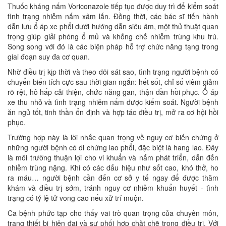
Thuốc kháng nấm Voriconazole tiếp tục được duy trì để kiểm soát
tình trạng nhiễm nấm xâm lấn. Đồng thời, các bác sĩ tiến hành
dẫn lưu ổ áp xe phổi dưới hướng dẫn siêu âm, một thủ thuật quan
trọng giúp giải phóng ổ mủ và khống chế nhiễm trùng khu trú.
Song song với đó là các biện pháp hỗ trợ chức năng tạng trong
giai đoạn suy đa cơ quan.
Nhờ điều trị kịp thời và theo dõi sát sao, tình trạng người bệnh có
chuyển biến tích cực sau thời gian ngắn: hết sốt, chỉ số viêm giảm
rõ rệt, hô hấp cải thiện, chức năng gan, thận dần hồi phục. Ổ áp
xe thu nhỏ và tình trạng nhiễm nấm được kiểm soát. Người bệnh
ăn ngủ tốt, tinh thần ổn định và hợp tác điều trị, mở ra cơ hội hồi
phục.
Trường hợp này là lời nhắc quan trọng về nguy cơ biến chứng ở
những người bệnh có di chứng lao phổi, đặc biệt là hang lao. Đây
là môi trường thuận lợi cho vi khuẩn và nấm phát triển, dẫn đến
nhiễm trùng nặng. Khi có các dấu hiệu như sốt cao, khó thở, ho
ra máu… người bệnh cần đến cơ sở y tế ngay để được thăm
khám và điều trị sớm, tránh nguy cơ nhiễm khuẩn huyết - tình
trạng có tỷ lệ tử vong cao nếu xử trí muộn.
Ca bệnh phức tạp cho thấy vai trò quan trọng của chuyên môn,
trang thiết bị hiện đại và sự phối hợp chặt chẽ trong điều trị. Với