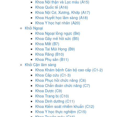
Khoa Nội thận và Lọc máu (A15)
Khoa Quốc tế (A16)
Khoa Nội Cơ, Xương, Khớp (A17)
Khoa Huyết học lâm sàng (A18)
Khoa Y học hạt nhân (A20)
Khối Ngoại
Khoa Ngoại lồng ngực (B4)
Khoa Gây mê hồi sức (B5)
Khoa Mắt (B7)
Khoa Tai Mũi Họng (B9)
Khoa Răng (B10)
Khoa Phụ sản (B11)
Khối Cận lâm sàng
Khoa Khám bệnh Cán bộ cao cấp (C1-2)
Khoa Cấp cứu (C1-3)
Khoa Phục hồi chức năng (C6)
Khoa Chẩn đoán chức năng (C7)
Khoa Dược (C9)
Khoa Trang bị (C10)
Khoa Dinh dưỡng (C11)
Khoa Kiểm soát nhiễm khuẩn (C12)
Khoa Y học thực nghiệm (C15)
Khoa Truyền máu (C16)