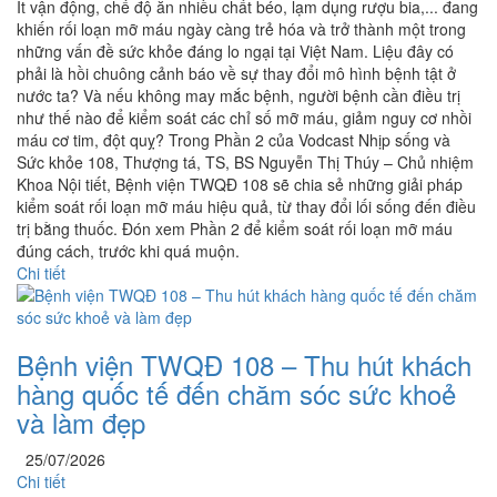
Ít vận động, chế độ ăn nhiều chất béo, lạm dụng rượu bia,... đang
khiến rối loạn mỡ máu ngày càng trẻ hóa và trở thành một trong
những vấn đề sức khỏe đáng lo ngại tại Việt Nam. Liệu đây có
phải là hồi chuông cảnh báo về sự thay đổi mô hình bệnh tật ở
nước ta? Và nếu không may mắc bệnh, người bệnh cần điều trị
như thế nào để kiểm soát các chỉ số mỡ máu, giảm nguy cơ nhồi
máu cơ tim, đột quỵ? Trong Phần 2 của Vodcast Nhịp sống và
Sức khỏe 108, Thượng tá, TS, BS Nguyễn Thị Thúy – Chủ nhiệm
Khoa Nội tiết, Bệnh viện TWQĐ 108 sẽ chia sẻ những giải pháp
kiểm soát rối loạn mỡ máu hiệu quả, từ thay đổi lối sống đến điều
trị bằng thuốc. Đón xem Phần 2 để kiểm soát rối loạn mỡ máu
đúng cách, trước khi quá muộn.
Chi tiết
Bệnh viện TWQĐ 108 – Thu hút khách
hàng quốc tế đến chăm sóc sức khoẻ
và làm đẹp
25/07/2026
Chi tiết