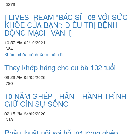
3278
[ LIVESTREAM “BÁC SĨ 108 VỚI SỨC
KHỎE CỦA BẠN”: ĐIỀU TRỊ BỆNH
ĐỘNG MẠCH VÀNH]
10:57 PM 02/10/2021
3841
Khám, chữa bệnh
Xem thêm tin
Thay khớp háng cho cụ bà 102 tuổi
08:28 AM 08/05/2026
790
10 NĂM GHÉP THẬN – HÀNH TRÌNH
GIỮ GÌN SỰ SỐNG
02:15 PM 24/02/2026
618
Phẫu thuật nội soi hỗ trợ trong ghép