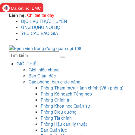
Đã kết nối EMC
Liên hệ:
Chi tiết tại đây
DỊCH VỤ TRỰC TUYẾN
ỨNG DỤNG NỘI BỘ
YÊU CẦU BÁO GIÁ
GIỚI THIỆU
Giới thiệu chung
Ban Giám đốc
Các phòng, ban chức năng
Phòng Tham mưu Hành chính (Văn phòng)
Phòng Kế hoạch Tổng hợp
Phòng Chính trị
Phòng Khoa học Quân sự
Phòng Điều dưỡng
Phòng Tài chính
Phòng Hậu cần Kỹ thuật
Ban Quân lực