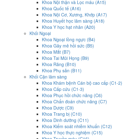
Khoa Nội thận và Lọc máu (A15)
Khoa Quốc tế (A16)
Khoa Nội Cơ, Xương, Khớp (A17)
Khoa Huyết học lâm sàng (A18)
Khoa Y học hạt nhân (A20)
Khối Ngoại
Khoa Ngoại lồng ngực (B4)
Khoa Gây mê hồi sức (B5)
Khoa Mắt (B7)
Khoa Tai Mũi Họng (B9)
Khoa Răng (B10)
Khoa Phụ sản (B11)
Khối Cận lâm sàng
Khoa Khám bệnh Cán bộ cao cấp (C1-2)
Khoa Cấp cứu (C1-3)
Khoa Phục hồi chức năng (C6)
Khoa Chẩn đoán chức năng (C7)
Khoa Dược (C9)
Khoa Trang bị (C10)
Khoa Dinh dưỡng (C11)
Khoa Kiểm soát nhiễm khuẩn (C12)
Khoa Y học thực nghiệm (C15)
Khoa Truyền máu (C16)