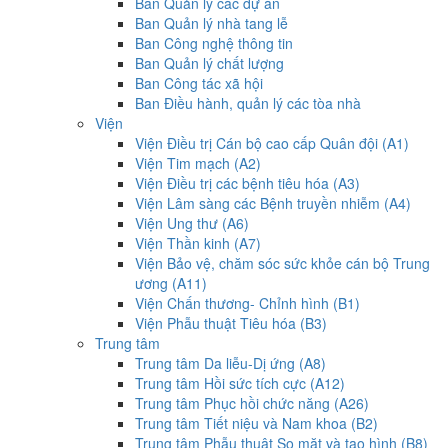
Ban Quản lý các dự án
Ban Quản lý nhà tang lễ
Ban Công nghệ thông tin
Ban Quản lý chất lượng
Ban Công tác xã hội
Ban Điều hành, quản lý các tòa nhà
Viện
Viện Điều trị Cán bộ cao cấp Quân đội (A1)
Viện Tim mạch (A2)
Viện Điều trị các bệnh tiêu hóa (A3)
Viện Lâm sàng các Bệnh truyền nhiễm (A4)
Viện Ung thư (A6)
Viện Thần kinh (A7)
Viện Bảo vệ, chăm sóc sức khỏe cán bộ Trung
ương (A11)
Viện Chấn thương- Chỉnh hình (B1)
Viện Phẫu thuật Tiêu hóa (B3)
Trung tâm
Trung tâm Da liễu-Dị ứng (A8)
Trung tâm Hồi sức tích cực (A12)
Trung tâm Phục hồi chức năng (A26)
Trung tâm Tiết niệu và Nam khoa (B2)
Trung tâm Phẫu thuật Sọ mặt và tạo hình (B8)